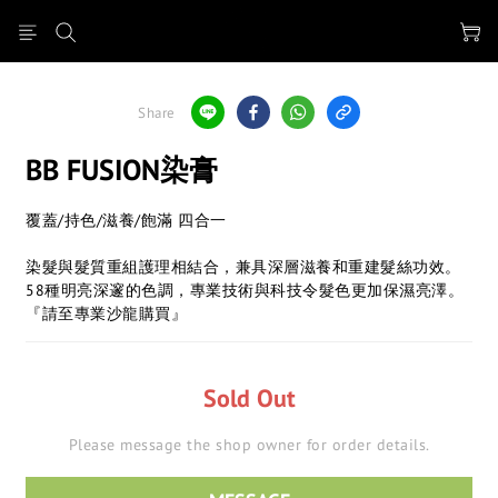
Share
BB FUSION染膏
覆蓋/持色/滋養/飽滿 四合一
染髮與髮質重組護理相結合，兼具深層滋養和重建髮絲功效。
58種明亮深邃的色調，專業技術與科技令髮色更加保濕亮澤。
『請至專業沙龍購買』
Sold Out
Please message the shop owner for order details.