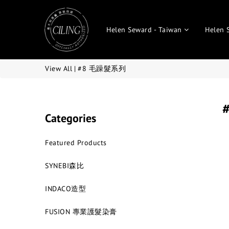
Helen Seward - Taiwan
Helen 
View All
|
#8 毛躁髮系列
Categories
Featured Products
SYNEBI森比
INDACO造型
FUSION 專業護髮染膏