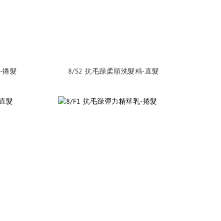
-捲髮
8/S2 抗毛躁柔順洗髮精-直髮