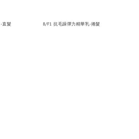
膜-直髮
8/F1 抗毛躁彈力精華乳-捲髮