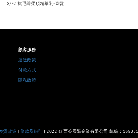
8/F2 抗毛躁柔順精華乳-直髮
顧客服務
運送政策
付款方式
隱私政策
換貨政策
|
條款及細則
| 2022 © 西苓國際企業有限公司 統編：168051