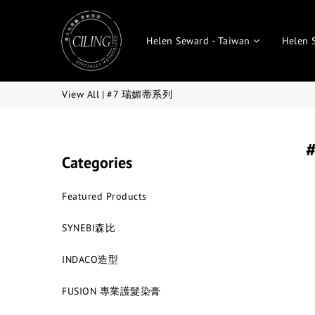
Helen Seward - Taiwan
Helen 
View All
|
#7 瑞媚蒂系列
Categories
Featured Products
SYNEBI森比
INDACO造型
FUSION 專業護髮染膏