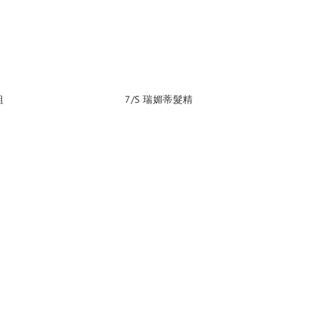
組
7/S 瑞媚蒂髮精