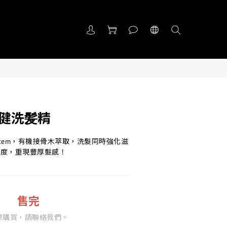
強健洗髪精
 System，有機接骨木萃取，洗髮同時強化滋
鬆度，重現豐厚髮感！
』
售完
想購買，請聯絡我們。