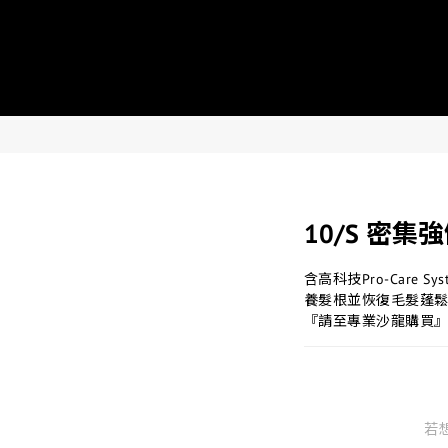
10/S 密集
含高科技Pro-Care
養髮根並恢復毛髮蓬
『請至專業沙龍購買
若