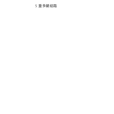
5 重多鍵結霜